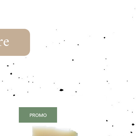
re
PROMO