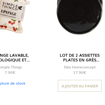
NGE LAVABLE,
LOT DE 2 ASSIETTES
OLOGIQUE ET
PLATES EN GRÈS
RBANTE | MOTIF
« NIRO » – Ø28 CM |
Simple Things
Sibo Homeconcept
« CERISE »
COLORIS NOIR
7.90
€
17.90
€
pture de stock
AJOUTER AU PANIER