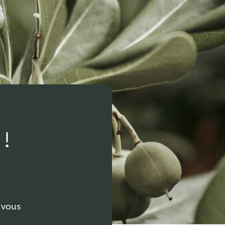
!
 vous