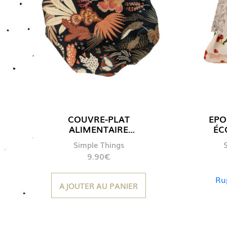
COUVRE-PLAT
EPO
ALIMENTAIRE
ÉC
« COULEURS
ABSO
Simple Things
D’AUTOMNE »
9.90
€
Ru
AJOUTER AU PANIER