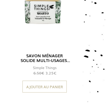
SAVON MÉNAGER
SOLIDE MULTI-USAGES |
PARFUM MOJITO
Simple Things
Le
Le
6.50
€
3.25
€
prix
prix
initial
actuel
AJOUTER AU PANIER
était :
est :
6.50€.
3.25€.