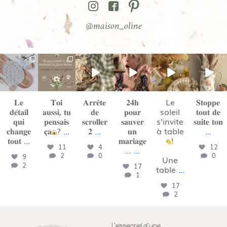
@maison_oline
maison_oline
maison_oline
maison_oline
maison_oline
maison_oline
maison_oline
Août 2
Juil 31
Juil 23
Juil 22
Juil 19
Juil 18
𝐋𝐞
𝐓𝐨𝐢
𝐀𝐫𝐫𝐞̂𝐭𝐞
𝟐𝟒𝐡
Le
𝐒𝐭𝐨𝐩𝐩𝐞
𝐝𝐞́𝐭𝐚𝐢𝐥
𝐚𝐮𝐬𝐬𝐢, 𝐭𝐮
𝐝𝐞
𝐩𝐨𝐮𝐫
soleil
𝐭𝐨𝐮𝐭 𝐝𝐞
𝐪𝐮𝐢
𝐩𝐞𝐧𝐬𝐚𝐢𝐬
𝐬𝐜𝐫𝐨𝐥𝐥𝐞𝐫
𝐬𝐚𝐮𝐯𝐞𝐫
s’invite
𝐬𝐮𝐢𝐭𝐞 𝐭𝐨𝐧
𝐜𝐡𝐚𝐧𝐠𝐞
𝐜̧𝐚
?
...
𝟐
...
𝐮𝐧
à table
...
𝐭𝐨𝐮𝐭
...
𝐦𝐚𝐫𝐢𝐚𝐠𝐞
!
11
4
12
…
...
2
0
0
9
Une
2
17
table
...
1
17
2
L'essentiel d'une