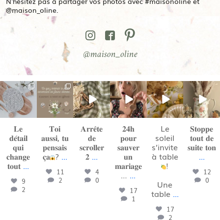
N'hésitez pas à partager vos photos avec #maisonoline et
@maison_oline.
@maison_oline
maison_oline
maison_oline
maison_oline
maison_oline
maison_oline
maison_oline
Août 2
Juil 31
Juil 23
Juil 22
Juil 19
Juil 18
𝐋𝐞
𝐓𝐨𝐢
𝐀𝐫𝐫𝐞̂𝐭𝐞
𝟐𝟒𝐡
Le
𝐒𝐭𝐨𝐩𝐩𝐞
𝐝𝐞́𝐭𝐚𝐢𝐥
𝐚𝐮𝐬𝐬𝐢, 𝐭𝐮
𝐝𝐞
𝐩𝐨𝐮𝐫
soleil
𝐭𝐨𝐮𝐭 𝐝𝐞
𝐪𝐮𝐢
𝐩𝐞𝐧𝐬𝐚𝐢𝐬
𝐬𝐜𝐫𝐨𝐥𝐥𝐞𝐫
𝐬𝐚𝐮𝐯𝐞𝐫
s’invite
𝐬𝐮𝐢𝐭𝐞 𝐭𝐨𝐧
𝐜𝐡𝐚𝐧𝐠𝐞
𝐜̧𝐚
?
...
𝟐
...
𝐮𝐧
à table
...
𝐭𝐨𝐮𝐭
...
𝐦𝐚𝐫𝐢𝐚𝐠𝐞
!
11
4
12
…
...
2
0
0
9
Une
2
17
table
...
1
17
2